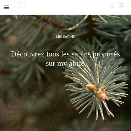
shopping_cart

0

LES SAPINS
Découvrez tous les sapins proposés
sur my abies