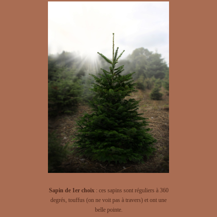
Sapin de 1er choix
: ces sapins sont réguliers à 360
degrés, touffus (on ne voit pas à travers) et ont une
belle pointe.